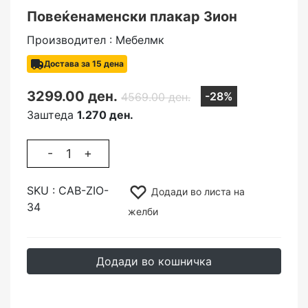
Повеќенаменски плакар Зион
Производител : Мебелмк
Достава за 15 дена
3299.00 ден.
-28%
4569.00 ден.
Заштеда
1.270 ден.
-
+
SKU :
CAB-ZIO-
Додади во листа на
34
желби
Додади во кошничка