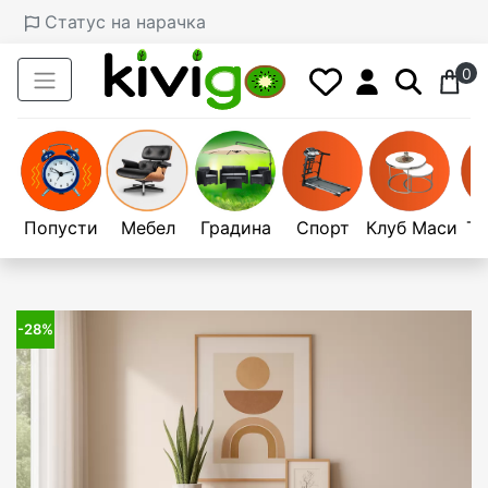
Статус на нарачка
0
Попусти
Мебел
Градина
Спорт
Клуб Маси
Те
-28%