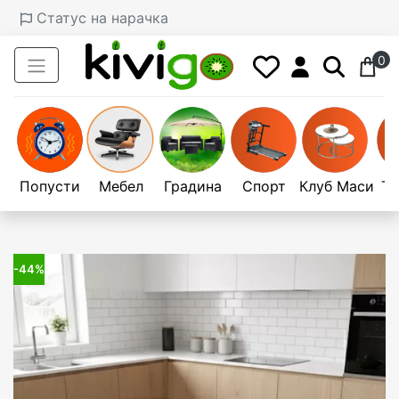
Статус на нарачка
0
Попусти
Мебел
Градина
Спорт
Клуб Маси
Те
-44%