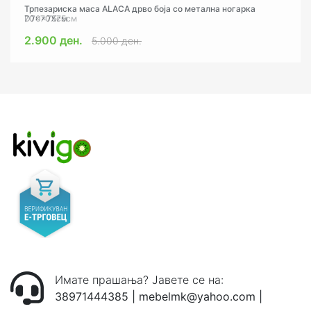
Трпезариска маса ALACA дрво боја со метална ногарка
Трпезариска маса ALACA дрво боја со метална ногарка
D70x75cм
70x70Х75cм
2.900 ден.
2.900 ден.
5.000 ден.
5.000 ден.
Имате прашања? Јавете се на:
38971444385
|
mebelmk@yahoo.com
|